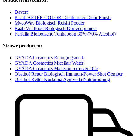
Davert
Khadi AFTER COLOR Conditioner Color Finish
MycoWay Biologisch Reishi Poeder
Raab Vitalfood Biologisch Druivenpitmeel
Farfalla Biologische Tonkaboon 30% (70% Alcohol)
Nieuwe producten:
GYADA Cosmetics Reinigingsmelk
GYADA Cosmetics Micellair Water
GYADA Cosmetics Make-up remover Olie
Obsthof Retter Biologisch Immuun-Power Shot Gember
Obsthof Retter Kurkuma Ayurveda Natuurhoning