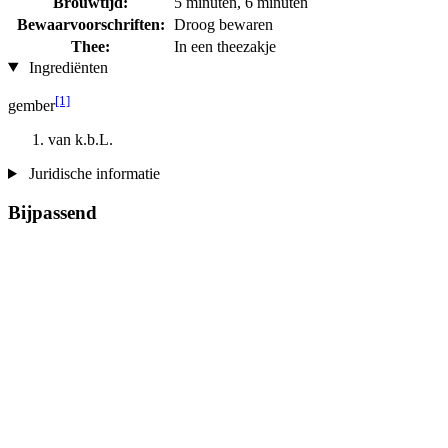
Brouwtijd:
5 minuten, 6 minuten
Bewaarvoorschriften:
Droog bewaren
Thee:
In een theezakje
Ingrediënten
[1]
gember
van k.b.L.
Juridische informatie
Bijpassend