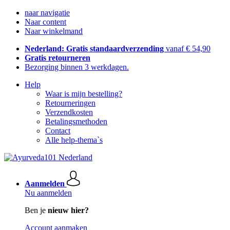
naar navigatie
Naar content
Naar winkelmand
Nederland: Gratis standaardverzending
vanaf € 54,90
Gratis retourneren
Bezorging binnen 3 werkdagen.
Help
Waar is mijn bestelling?
Retourneringen
Verzendkosten
Betalingsmethoden
Contact
Alle help-thema`s
Aanmelden
Nu aanmelden
Ben je
nieuw hier?
Account aanmaken