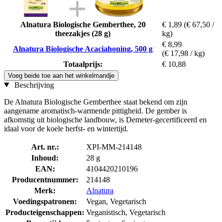
Alnatura Biologische Gemberthee, 20
€ 1,89
(€ 67,50 /
theezakjes (28 g)
kg)
€ 8,99
Alnatura Biologische Acaciahoning, 500 g
(€ 17,98 / kg)
Totaalprijs:
€ 10,88
Voeg beide toe aan het winkelmandje
Beschrijving
De Alnatura Biologische Gemberthee staat bekend om zijn
aangename aromatisch-warmende pittigheid. De gember is
afkomstig uit biologische landbouw, is Demeter-gecertificeerd en
idaal voor de koele herfst- en wintertijd.
Art. nr.:
XPI-MM-214148
Inhoud:
28 g
EAN:
4104420210196
Producentnummer:
214148
Merk:
Alnatura
Voedingspatronen:
Vegan, Vegetarisch
Producteigenschappen:
Veganistisch, Vegetarisch