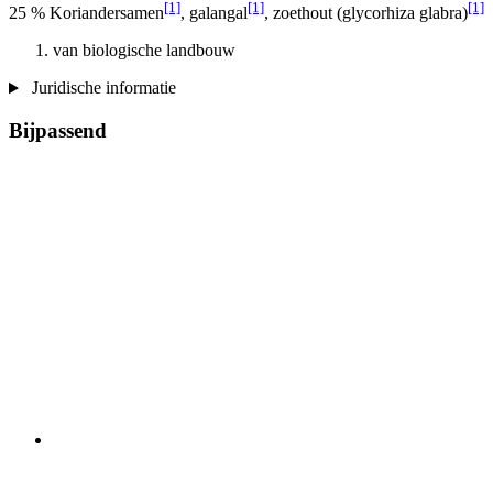
[1]
[1]
[1]
25 % Koriandersamen
, galangal
, zoethout (glycorhiza glabra)
van biologische landbouw
Juridische informatie
Bijpassend