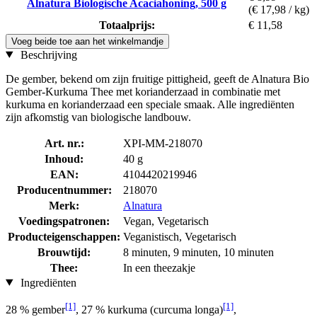
Alnatura Biologische Acaciahoning, 500 g
(€ 17,98 / kg)
Totaalprijs:
€ 11,58
Voeg beide toe aan het winkelmandje
Beschrijving
De gember, bekend om zijn fruitige pittigheid, geeft de Alnatura Bio
Gember-Kurkuma Thee met korianderzaad in combinatie met
kurkuma en korianderzaad een speciale smaak. Alle ingrediënten
zijn afkomstig van biologische landbouw.
Art. nr.:
XPI-MM-218070
Inhoud:
40 g
EAN:
4104420219946
Producentnummer:
218070
Merk:
Alnatura
Voedingspatronen:
Vegan, Vegetarisch
Producteigenschappen:
Veganistisch, Vegetarisch
Brouwtijd:
8 minuten, 9 minuten, 10 minuten
Thee:
In een theezakje
Ingrediënten
[1]
[1]
28 % gember
, 27 % kurkuma (curcuma longa)
,