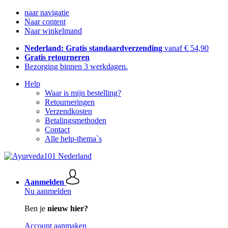
naar navigatie
Naar content
Naar winkelmand
Nederland: Gratis standaardverzending
vanaf € 54,90
Gratis retourneren
Bezorging binnen 3 werkdagen.
Help
Waar is mijn bestelling?
Retourneringen
Verzendkosten
Betalingsmethoden
Contact
Alle help-thema`s
Aanmelden
Nu aanmelden
Ben je
nieuw hier?
Account aanmaken