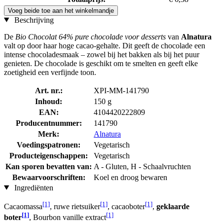
Voeg beide toe aan het winkelmandje
Beschrijving
De
Bio Chocolat 64% pure chocolade voor desserts
van
Alnatura
valt op door haar hoge cacao-gehalte. Dit geeft de chocolade een
intense
chocoladesmaak – zowel bij het bakken als bij het puur
genieten. De chocolade is geschikt om te smelten en geeft elke
zoetigheid een verfijnde toon.
Art. nr.:
XPI-MM-141790
Inhoud:
150 g
EAN:
4104420222809
Producentnummer:
141790
Merk:
Alnatura
Voedingspatronen:
Vegetarisch
Producteigenschappen:
Vegetarisch
Kan sporen bevatten van:
A - Gluten, H - Schaalvruchten
Bewaarvoorschriften:
Koel en droog bewaren
Ingrediënten
[1]
[1]
[1]
Cacaomassa
, ruwe rietsuiker
, cacaoboter
,
geklaarde
[1]
[1]
boter
, Bourbon vanille extract