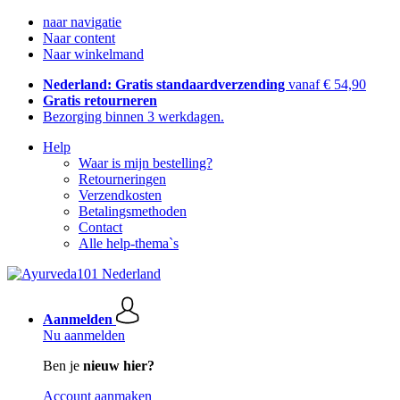
naar navigatie
Naar content
Naar winkelmand
Nederland: Gratis standaardverzending
vanaf € 54,90
Gratis retourneren
Bezorging binnen 3 werkdagen.
Help
Waar is mijn bestelling?
Retourneringen
Verzendkosten
Betalingsmethoden
Contact
Alle help-thema`s
Aanmelden
Nu aanmelden
Ben je
nieuw hier?
Account aanmaken