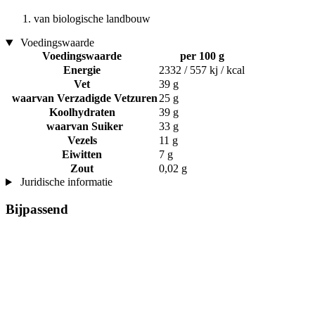
van biologische landbouw
Voedingswaarde
Voedingswaarde
per 100 g
Energie
2332 / 557 kj / kcal
Vet
39 g
waarvan Verzadigde Vetzuren
25 g
Koolhydraten
39 g
waarvan Suiker
33 g
Vezels
11 g
Eiwitten
7 g
Zout
0,02 g
Juridische informatie
Bijpassend