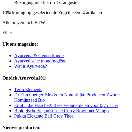
Bezorging uiterlijk op 13. augustus
10% korting op geselecteerde Yogi theeën: 4 artikelen
Alle prijzen incl. BTW
Filter
Uit ons magazine:
Ayurveda & Geneeskunde
Ayurvedische mondhygiëne
Wat is Ayurveda?
Ontdek Ayurveda101:
Terra Elements
Dr Ehrenberger Bio- & en Natuurlijke Producten Zwarte
Komijnzaad Bio
Emil – die Flasche® Reserveonderdelen voor 0,75 Liter
Biologische Veganistische Curry Bowl met Mango
Pukka Elegante Earl Grey Thee
Nieuwe producten: