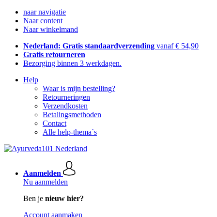
naar navigatie
Naar content
Naar winkelmand
Nederland: Gratis standaardverzending
vanaf € 54,90
Gratis retourneren
Bezorging binnen 3 werkdagen.
Help
Waar is mijn bestelling?
Retourneringen
Verzendkosten
Betalingsmethoden
Contact
Alle help-thema`s
Aanmelden
Nu aanmelden
Ben je
nieuw hier?
Account aanmaken