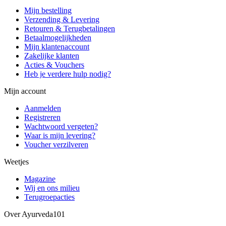
Mijn bestelling
Verzending & Levering
Retouren & Terugbetalingen
Betaalmogelijkheden
Mijn klantenaccount
Zakelijke klanten
Acties & Vouchers
Heb je verdere hulp nodig?
Mijn account
Aanmelden
Registreren
Wachtwoord vergeten?
Waar is mijn levering?
Voucher verzilveren
Weetjes
Magazine
Wij en ons milieu
Terugroepacties
Over Ayurveda101