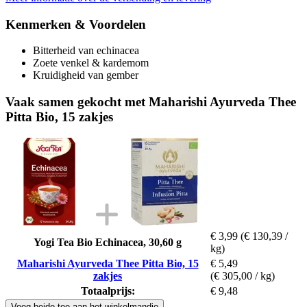
Kenmerken & Voordelen
Bitterheid van echinacea
Zoete venkel & kardemom
Kruidigheid van gember
Vaak samen gekocht met Maharishi Ayurveda Thee
Pitta Bio, 15 zakjes
€ 3,99
(€ 130,39 /
Yogi Tea Bio Echinacea, 30,60 g
kg)
Maharishi Ayurveda Thee Pitta Bio, 15
€ 5,49
zakjes
(€ 305,00 / kg)
Totaalprijs:
€ 9,48
Voeg beide toe aan het winkelmandje