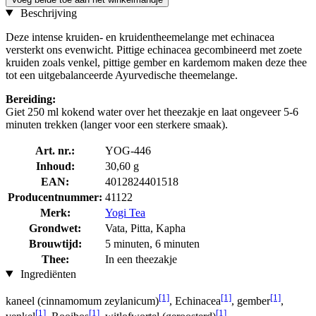
Beschrijving
Deze intense kruiden- en kruidentheemelange met echinacea
versterkt ons evenwicht. Pittige echinacea gecombineerd met zoete
kruiden zoals venkel, pittige gember en kardemom maken deze thee
tot een uitgebalanceerde Ayurvedische theemelange.
Bereiding:
Giet 250 ml kokend water over het theezakje en laat ongeveer 5-6
minuten trekken (langer voor een sterkere smaak).
Art. nr.:
YOG-446
Inhoud:
30,60 g
EAN:
4012824401518
Producentnummer:
41122
Merk:
Yogi Tea
Grondwet:
Vata, Pitta, Kapha
Brouwtijd:
5 minuten, 6 minuten
Thee:
In een theezakje
Ingrediënten
[1]
[1]
[1]
kaneel (cinnamomum zeylanicum)
, Echinacea
, gember
,
[1]
[1]
[1]