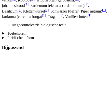
venkel
, Rooibos
, witlofwortel (geroosterd)
,
[1]
[1]
johannesbrood
, kardemom (elettaria cardamomum)
,
[1]
[1]
[1]
Basilicum
, Klettenwurzel
, Schwarzer Pfeffer (Piper nigrum)
,
[1]
[1]
[1]
kurkuma (curcuma longa)
, Tragant
, Vanilleschoten
uit gecontroleerde biologische teelt
Toebehoren:
Juridische informatie
Bijpassend