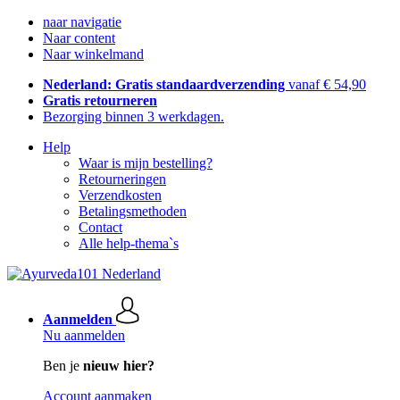
naar navigatie
Naar content
Naar winkelmand
Nederland: Gratis standaardverzending
vanaf € 54,90
Gratis retourneren
Bezorging binnen 3 werkdagen.
Help
Waar is mijn bestelling?
Retourneringen
Verzendkosten
Betalingsmethoden
Contact
Alle help-thema`s
Aanmelden
Nu aanmelden
Ben je
nieuw hier?
Account aanmaken