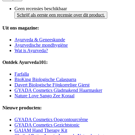
Geen recensies beschikbaar
Schrijf als eerste een recensie over dit product.
Uit ons magazine:
Ayurveda & Geneeskunde
Ayurvedische mondhygiëne
Wat is Ayurveda?
Ontdek Ayurveda101:
Farfalla
BioKing Biologische Calasparra
Davert Biologische Fijnkorrelige Gierst
GYADA Cosmetics Gladmakend Haarmasker
Nature Love Sango Zee Koraal
Nieuwe producten:
GYADA Cosmetics Oogcontourcrème
GYADA Cosmetics Gezichtstonic
GAIAM Hand Therapy Kit