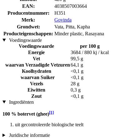
EAN:
4038507003664
Producentnummer:
H351
Merk:
Govinda
Grondwet:
Vata, Pitta, Kapha
Producteigenschappen:
Minder plastic, Rasayana
Voedingswaarde
Voedingswaarde
per 100 g
Energie
3684 / 880 kj / kcal
Vet
99,5 g
waarvan Verzadigde Vetzuren
64,1 g
Koolhydraten
<0,1 g
waarvan Suiker
<0,1 g
Vezels
28 g
Eiwitten
0,3 g
Zout
<0,1 g
Ingrediënten
[1]
100 % botervet (ghee)
uit gecontroleerde biologische teelt
Juridische informatie