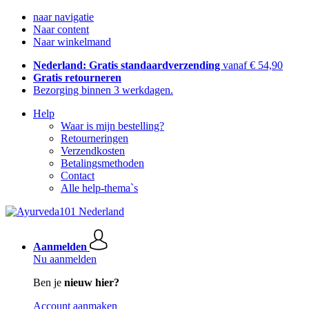
naar navigatie
Naar content
Naar winkelmand
Nederland: Gratis standaardverzending
vanaf € 54,90
Gratis retourneren
Bezorging binnen 3 werkdagen.
Help
Waar is mijn bestelling?
Retourneringen
Verzendkosten
Betalingsmethoden
Contact
Alle help-thema`s
Aanmelden
Nu aanmelden
Ben je
nieuw hier?
Account aanmaken