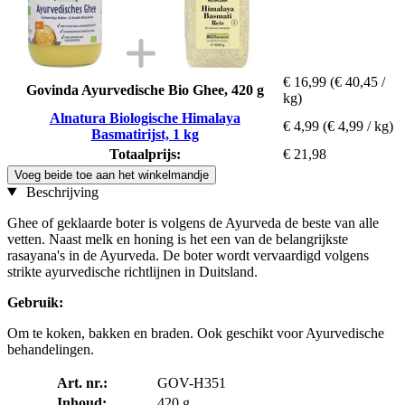
€ 16,99
(€ 40,45 /
Govinda Ayurvedische Bio Ghee, 420 g
kg)
Alnatura Biologische Himalaya
€ 4,99
(€ 4,99 / kg)
Basmatirijst, 1 kg
Totaalprijs:
€ 21,98
Voeg beide toe aan het winkelmandje
Beschrijving
Ghee of geklaarde boter is volgens de Ayurveda de beste van alle
vetten. Naast melk en honing is het een van de belangrijkste
rasayana's in de Ayurveda. De boter wordt vervaardigd volgens
strikte ayurvedische richtlijnen in Duitsland.
Gebruik:
Om te koken, bakken en braden. Ook geschikt voor Ayurvedische
behandelingen.
Art. nr.:
GOV-H351
Inhoud:
420 g