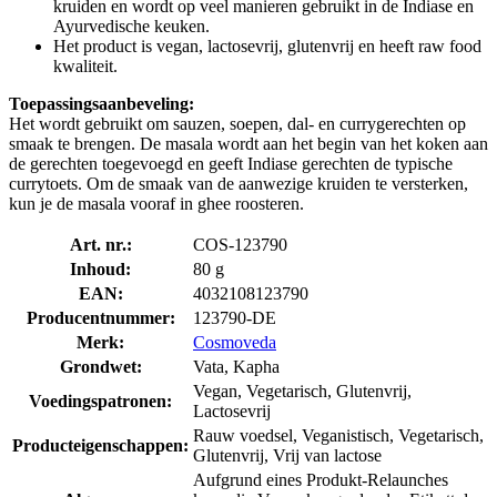
kruiden en wordt op veel manieren gebruikt in de Indiase en
Ayurvedische keuken.
Het product is vegan, lactosevrij, glutenvrij en heeft raw food
kwaliteit.
Toepassingsaanbeveling:
Het wordt gebruikt om sauzen, soepen, dal- en currygerechten op
smaak te brengen. De masala wordt aan het begin van het koken aan
de gerechten toegevoegd en geeft Indiase gerechten de typische
currytoets. Om de smaak van de aanwezige kruiden te versterken,
kun je de masala vooraf in ghee roosteren.
Art. nr.:
COS-123790
Inhoud:
80 g
EAN:
4032108123790
Producentnummer:
123790-DE
Merk:
Cosmoveda
Grondwet:
Vata, Kapha
Vegan, Vegetarisch, Glutenvrij,
Voedingspatronen:
Lactosevrij
Rauw voedsel, Veganistisch, Vegetarisch,
Producteigenschappen:
Glutenvrij, Vrij van lactose
Aufgrund eines Produkt-Relaunches