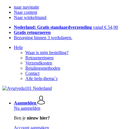
naar navigatie
Naar content
Naar winkelmand
Nederland: Gratis standaardverzending
vanaf € 54,90
Gratis retourneren
Bezorging binnen 3 werkdagen.
Help
Waar is mijn bestelling?
Retourneringen
Verzendkosten
Betalingsmethoden
Contact
Alle help-thema`s
Aanmelden
Nu aanmelden
Ben je
nieuw hier?
Account aanmaken