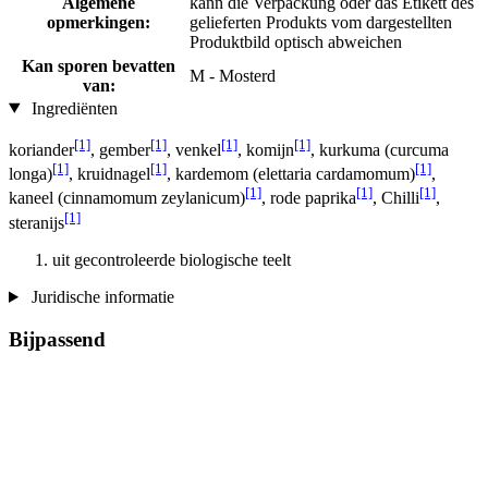
Algemene
kann die Verpackung oder das Etikett des
opmerkingen:
gelieferten Produkts vom dargestellten
Produktbild optisch abweichen
Kan sporen bevatten
M - Mosterd
van:
Ingrediënten
[1]
[1]
[1]
[1]
koriander
, gember
, venkel
, komijn
, kurkuma (curcuma
[1]
[1]
[1]
longa)
, kruidnagel
, kardemom (elettaria cardamomum)
,
[1]
[1]
[1]
kaneel (cinnamomum zeylanicum)
, rode paprika
, Chilli
,
[1]
steranijs
uit gecontroleerde biologische teelt
Juridische informatie
Bijpassend