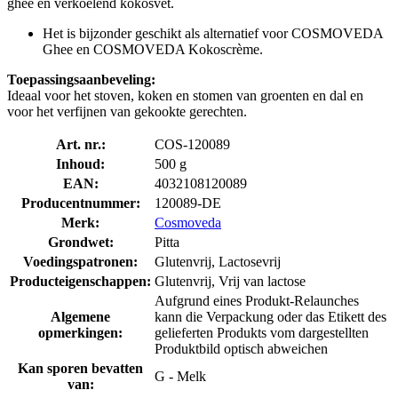
ghee en verkoelend kokosvet.
Het is bijzonder geschikt als alternatief voor COSMOVEDA
Ghee en COSMOVEDA Kokoscrème.
Toepassingsaanbeveling:
Ideaal voor het stoven, koken en stomen van groenten en dal en
voor het verfijnen van gekookte gerechten.
Art. nr.:
COS-120089
Inhoud:
500 g
EAN:
4032108120089
Producentnummer:
120089-DE
Merk:
Cosmoveda
Grondwet:
Pitta
Voedingspatronen:
Glutenvrij, Lactosevrij
Producteigenschappen:
Glutenvrij, Vrij van lactose
Aufgrund eines Produkt-Relaunches
Algemene
kann die Verpackung oder das Etikett des
opmerkingen:
gelieferten Produkts vom dargestellten
Produktbild optisch abweichen
Kan sporen bevatten
G - Melk
van: