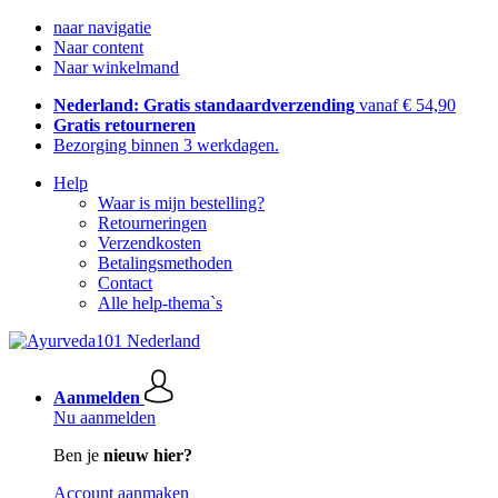
naar navigatie
Naar content
Naar winkelmand
Nederland: Gratis standaardverzending
vanaf € 54,90
Gratis retourneren
Bezorging binnen 3 werkdagen.
Help
Waar is mijn bestelling?
Retourneringen
Verzendkosten
Betalingsmethoden
Contact
Alle help-thema`s
Aanmelden
Nu aanmelden
Ben je
nieuw hier?
Account aanmaken