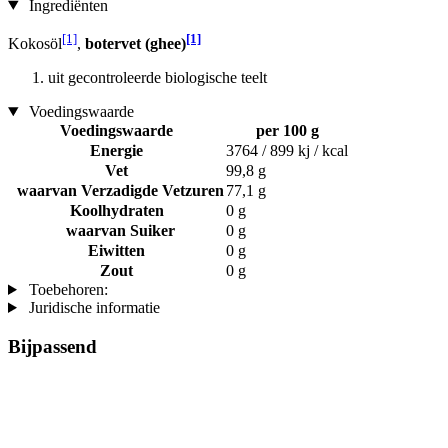
Ingrediënten
[1]
[1]
Kokosöl
,
botervet (ghee)
uit gecontroleerde biologische teelt
Voedingswaarde
Voedingswaarde
per 100 g
Energie
3764 / 899 kj / kcal
Vet
99,8 g
waarvan Verzadigde Vetzuren
77,1 g
Koolhydraten
0 g
waarvan Suiker
0 g
Eiwitten
0 g
Zout
0 g
Toebehoren:
Juridische informatie
Bijpassend