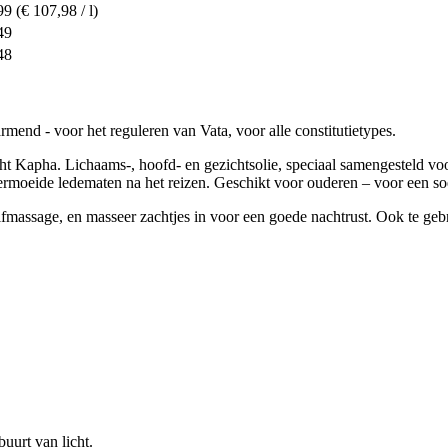
99
(€ 107,98 / l)
49
48
nd - voor het reguleren van Vata, voor alle constitutietypes.
cht Kapha. Lichaams-, hoofd- en gezichtsolie, speciaal samengesteld vo
ermoeide ledematen na het reizen. Geschikt voor ouderen – voor een so
fmassage, en masseer zachtjes in voor een goede nachtrust. Ook te gebr
uurt van licht.