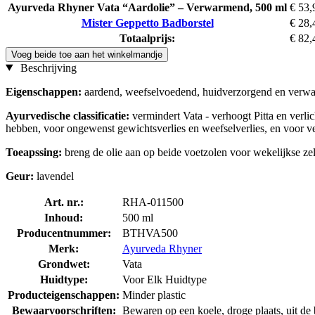
Ayurveda Rhyner Vata “Aardolie” – Verwarmend, 500 ml
€ 53,
Mister Geppetto Badborstel
€ 28,
Totaalprijs:
€ 82,
Voeg beide toe aan het winkelmandje
Beschrijving
Eigenschappen:
aardend, weefselvoedend, huidverzorgend en verwarme
Ayurvedische classificatie:
vermindert Vata - verhoogt Pitta en verli
hebben, voor ongewenst gewichtsverlies en weefselverlies, en voor v
Toeapssing:
breng de olie aan op beide voetzolen voor wekelijkse zel
Geur:
lavendel
Art. nr.:
RHA-011500
Inhoud:
500 ml
Producentnummer:
BTHVA500
Merk:
Ayurveda Rhyner
Grondwet:
Vata
Huidtype:
Voor Elk Huidtype
Producteigenschappen:
Minder plastic
Bewaarvoorschriften:
Bewaren op een koele, droge plaats, uit de b