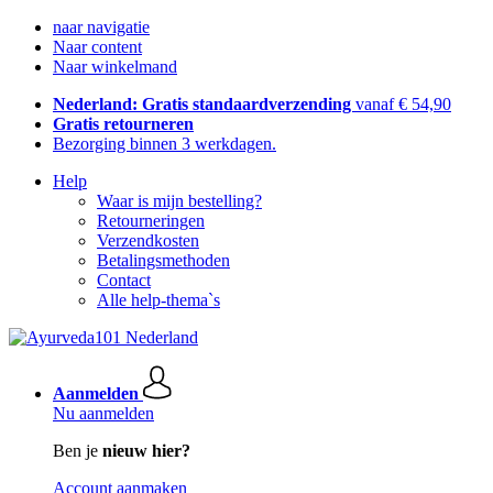
naar navigatie
Naar content
Naar winkelmand
Nederland: Gratis standaardverzending
vanaf € 54,90
Gratis retourneren
Bezorging binnen 3 werkdagen.
Help
Waar is mijn bestelling?
Retourneringen
Verzendkosten
Betalingsmethoden
Contact
Alle help-thema`s
Aanmelden
Nu aanmelden
Ben je
nieuw hier?
Account aanmaken