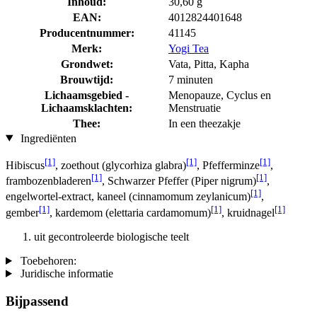
Inhoud:
30,60 g
EAN:
4012824401648
Producentnummer:
41145
Merk:
Yogi Tea
Grondwet:
Vata, Pitta, Kapha
Brouwtijd:
7 minuten
Lichaamsgebied -
Menopauze, Cyclus en
Lichaamsklachten:
Menstruatie
Thee:
In een theezakje
Ingrediënten
[1]
[1]
[1]
Hibiscus
, zoethout (glycorhiza glabra)
, Pfefferminze
,
[1]
[1]
frambozenbladeren
, Schwarzer Pfeffer (Piper nigrum)
,
[1]
engelwortel-extract, kaneel (cinnamomum zeylanicum)
,
[1]
[1]
[1]
gember
, kardemom (elettaria cardamomum)
, kruidnagel
uit gecontroleerde biologische teelt
Toebehoren:
Juridische informatie
Bijpassend