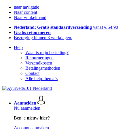
naar navigatie
Naar content
Naar winkelmand
Nederland: Gratis standaardverzending
vanaf € 54,90
Gratis retourneren
Bezorging binnen 3 werkdagen.
Help
Waar is mijn bestelling?
Retourneringen
Verzendkosten
Betalingsmethoden
Contact
Alle help-thema`s
Aanmelden
Nu aanmelden
Ben je
nieuw hier?
Account aanmaken