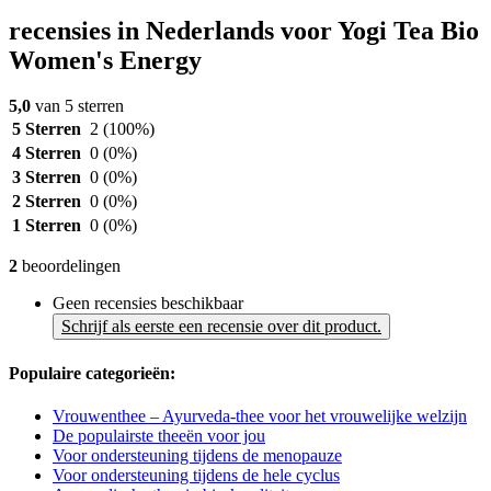
recensies in Nederlands voor Yogi Tea Bio
Women's Energy
5,0
van 5 sterren
5 Sterren
2
(100%)
4 Sterren
0
(0%)
3 Sterren
0
(0%)
2 Sterren
0
(0%)
1 Sterren
0
(0%)
2
beoordelingen
Geen recensies beschikbaar
Schrijf als eerste een recensie over dit product.
Populaire categorieën:
Vrouwenthee – Ayurveda-thee voor het vrouwelijke welzijn
De populairste theeën voor jou
Voor ondersteuning tijdens de menopauze
Voor ondersteuning tijdens de hele cyclus