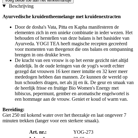
Voeg beide toe aan het winkelmandje
Beschrijving
Ayurvedische kruidentheemelange met kruidenextracten
Door de dosha's Vata, Pitta en Kapha manifesteren de
elementen zich in een unieke combinatie in ieder wezen. Het
behouden of herstellen van deze balans is het basisidee van
Ayurveda. YOGI TEA heeft magische recepten gecreëerd
voor momenten van theegenot die ons balans en ontspanning
brengen in ons drukke leven.
De kracht van een vrouw is op het eerste gezicht niet altijd
duidelijk. In de oude leringen van de yogi's wordt echter
gezegd dat vrouwen 16 keer meer intuïtie en 32 keer meer
mededogen hebben dan mannen. Ze kunnen de wereld op
hun schouders dragen, net als jij en ik. De geur en smaak van
de heerlijk frisse en fruitige Bio Women's Energy met
hibiscus, pepermunt, gember en aromatische engelwortel is
een hommage aan de vrouw. Geniet er koud of warm van.
Bereiding:
Giet 250 ml kokend water over het theezakje en laat ongeveer 7
minuten trekken (langer voor een sterkere smaak).
Art. nr.:
YOG-273