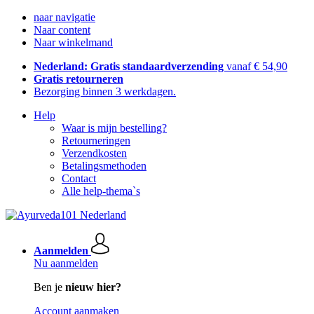
naar navigatie
Naar content
Naar winkelmand
Nederland: Gratis standaardverzending
vanaf € 54,90
Gratis retourneren
Bezorging binnen 3 werkdagen.
Help
Waar is mijn bestelling?
Retourneringen
Verzendkosten
Betalingsmethoden
Contact
Alle help-thema`s
Aanmelden
Nu aanmelden
Ben je
nieuw hier?
Account aanmaken