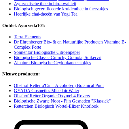
Ayurvedische thee in bio-kwaliteit
Biologisch gecertificeerde kruidenthee in theezakjes
Heerlijke chai-theeën van Yogi Tea
Ontdek Ayurveda101:
Terra Elements
Dr Ehrenberger Bio- & en Natuurlijke Producten Vitamine B-
Complex Forte
Sonnentor Biologische Citroenpeper
Biologische Classic Crunchy Granola, Suikervrij
Alnatura Biologische Ceylonkaneelstokjes
Nieuwe producten:
Obsthof Retter o'Cin - Alcoholvrij Botanical Puur
GYADA Cosmetics Micellair Water
Obsthof Retter Organic Oxymel 4 Rovers
Biologische Zwarte Noot - Fijn Gesneden "Klassiek"
Retterchen Biologisch Wortel-Elixer Knoflook