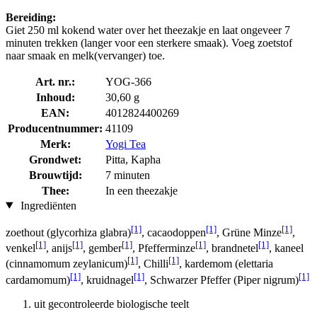
Bereiding:
Giet 250 ml kokend water over het theezakje en laat ongeveer 7
minuten trekken (langer voor een sterkere smaak). Voeg zoetstof
naar smaak en melk(vervanger) toe.
Art. nr.:
YOG-366
Inhoud:
30,60 g
EAN:
4012824400269
Producentnummer:
41109
Merk:
Yogi Tea
Grondwet:
Pitta, Kapha
Brouwtijd:
7 minuten
Thee:
In een theezakje
Ingrediënten
[1]
[1]
[1]
zoethout (glycorhiza glabra)
, cacaodoppen
, Grüne Minze
,
[1]
[1]
[1]
[1]
[1]
venkel
, anijs
, gember
, Pfefferminze
, brandnetel
, kaneel
[1]
[1]
(cinnamomum zeylanicum)
, Chilli
, kardemom (elettaria
[1]
[1]
[1]
cardamomum)
, kruidnagel
, Schwarzer Pfeffer (Piper nigrum)
uit gecontroleerde biologische teelt