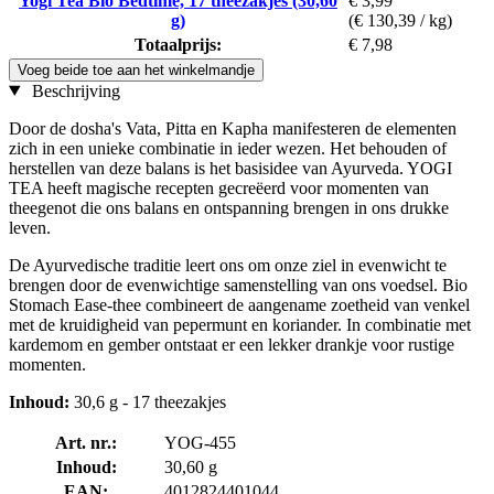
Yogi Tea Bio Bedtime, 17 theezakjes (30,60
€ 3,99
g)
(€ 130,39 / kg)
Totaalprijs:
€ 7,98
Voeg beide toe aan het winkelmandje
Beschrijving
Door de dosha's Vata, Pitta en Kapha manifesteren de elementen
zich in een unieke combinatie in ieder wezen. Het behouden of
herstellen van deze balans is het basisidee van Ayurveda. YOGI
TEA heeft magische recepten gecreëerd voor momenten van
theegenot die ons balans en ontspanning brengen in ons drukke
leven.
De Ayurvedische traditie leert ons om onze ziel in evenwicht te
brengen door de evenwichtige samenstelling van ons voedsel. Bio
Stomach Ease-thee combineert de aangename zoetheid van venkel
met de kruidigheid van pepermunt en koriander. In combinatie met
kardemom en gember ontstaat er een lekker drankje voor rustige
momenten.
Inhoud:
30,6 g - 17 theezakjes
Art. nr.:
YOG-455
Inhoud:
30,60 g
EAN:
4012824401044