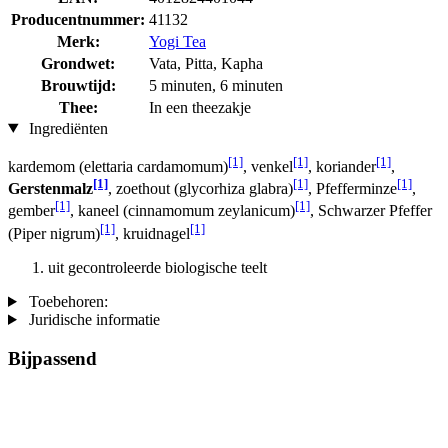
Producentnummer:
41132
Merk:
Yogi Tea
Grondwet:
Vata, Pitta, Kapha
Brouwtijd:
5 minuten, 6 minuten
Thee:
In een theezakje
Ingrediënten
[1]
[1]
[1]
kardemom (elettaria cardamomum)
, venkel
, koriander
,
[1]
[1]
[1]
Gerstenmalz
, zoethout (glycorhiza glabra)
, Pfefferminze
,
[1]
[1]
gember
, kaneel (cinnamomum zeylanicum)
, Schwarzer Pfeffer
[1]
[1]
(Piper nigrum)
, kruidnagel
uit gecontroleerde biologische teelt
Toebehoren:
Juridische informatie
Bijpassend