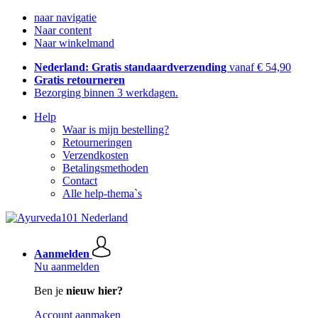
naar navigatie
Naar content
Naar winkelmand
Nederland: Gratis standaardverzending
vanaf € 54,90
Gratis retourneren
Bezorging binnen 3 werkdagen.
Help
Waar is mijn bestelling?
Retourneringen
Verzendkosten
Betalingsmethoden
Contact
Alle help-thema`s
Aanmelden
Nu aanmelden
Ben je
nieuw hier?
Account aanmaken