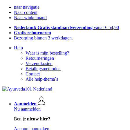
naar navigatie
Naar content
Naar winkelmand
Nederland: Gratis standaardverzending
vanaf € 54,90
Gratis retourneren
Bezorging binnen 3 werkdagen.
Help
Waar is mijn bestelling?
Retourneringen
Verzendkosten
Betalingsmethoden
Contact
Alle help-thema`s
Aanmelden
Nu aanmelden
Ben je
nieuw hier?
Account aanmaken