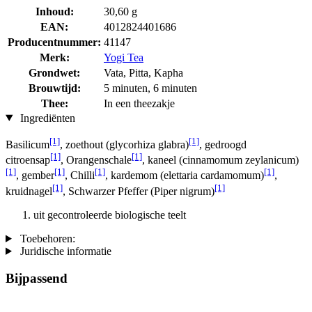
Inhoud:
30,60 g
EAN:
4012824401686
Producentnummer:
41147
Merk:
Yogi Tea
Grondwet:
Vata, Pitta, Kapha
Brouwtijd:
5 minuten, 6 minuten
Thee:
In een theezakje
Ingrediënten
[1]
[1]
Basilicum
, zoethout (glycorhiza glabra)
, gedroogd
[1]
[1]
citroensap
, Orangenschale
, kaneel (cinnamomum zeylanicum)
[1]
[1]
[1]
[1]
, gember
, Chilli
, kardemom (elettaria cardamomum)
,
[1]
[1]
kruidnagel
, Schwarzer Pfeffer (Piper nigrum)
uit gecontroleerde biologische teelt
Toebehoren:
Juridische informatie
Bijpassend