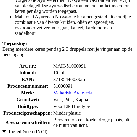
Volgens de Ayurveda dient Nasya een vast onderdeel te zijn
van de dagelijkse ayurvedische routine en kan het meerdere
keren per dag worden toegepast.
Maharishi Ayurveda Nasya-olie is samengesteld uit een rijke
combinatie van diverse kruiden, oliën en specerijen,
waaronder vetiver, nussgras, kaneel, kardemom en
sandelhout.
Toepassing:
Breng meerdere keren per dag 2-3 druppels met je vinger aan op de
neusingang.
Art. nr.:
MAH-51000091
Inhoud:
10 ml
EAN:
8713544003926
Producentnummer:
51000091
Merk:
Maharishi Ayurveda
Grondwet:
Vata, Pitta, Kapha
Huidtype:
Voor Elk Huidtype
Producteigenschappen:
Minder plastic
Bewaren op een koele, droge plaats, uit
Bewaarvoorschriften:
de buurt van licht.
Ingrediënten (INCI)