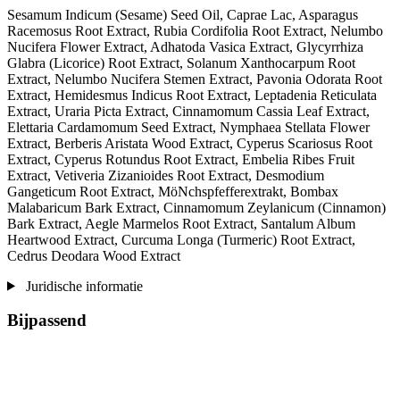
Sesamum Indicum (Sesame) Seed Oil, Caprae Lac, Asparagus
Racemosus Root Extract, Rubia Cordifolia Root Extract, Nelumbo
Nucifera Flower Extract, Adhatoda Vasica Extract, Glycyrrhiza
Glabra (Licorice) Root Extract, Solanum Xanthocarpum Root
Extract, Nelumbo Nucifera Stemen Extract, Pavonia Odorata Root
Extract, Hemidesmus Indicus Root Extract, Leptadenia Reticulata
Extract, Uraria Picta Extract, Cinnamomum Cassia Leaf Extract,
Elettaria Cardamomum Seed Extract, Nymphaea Stellata Flower
Extract, Berberis Aristata Wood Extract, Cyperus Scariosus Root
Extract, Cyperus Rotundus Root Extract, Embelia Ribes Fruit
Extract, Vetiveria Zizanioides Root Extract, Desmodium
Gangeticum Root Extract, MöNchspfefferextrakt, Bombax
Malabaricum Bark Extract, Cinnamomum Zeylanicum (Cinnamon)
Bark Extract, Aegle Marmelos Root Extract, Santalum Album
Heartwood Extract, Curcuma Longa (Turmeric) Root Extract,
Cedrus Deodara Wood Extract
Juridische informatie
Bijpassend