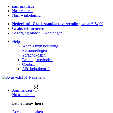
naar navigatie
Naar content
Naar winkelmand
Nederland: Gratis standaardverzending
vanaf € 54,90
Gratis retourneren
Bezorging binnen 3 werkdagen.
Help
Waar is mijn bestelling?
Retourneringen
Verzendkosten
Betalingsmethoden
Contact
Alle help-thema`s
Aanmelden
Nu aanmelden
Ben je
nieuw hier?
Account aanmaken