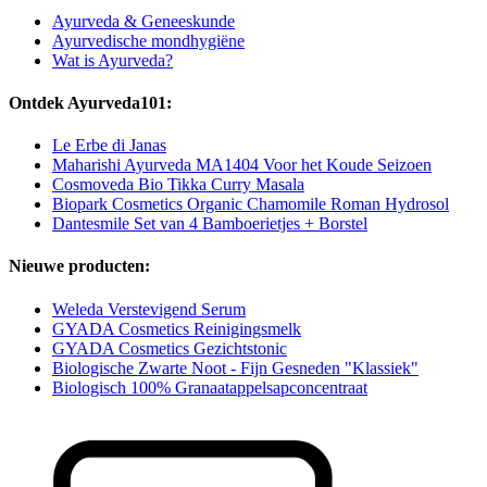
Ayurveda & Geneeskunde
Ayurvedische mondhygiëne
Wat is Ayurveda?
Ontdek Ayurveda101:
Le Erbe di Janas
Maharishi Ayurveda MA1404 Voor het Koude Seizoen
Cosmoveda Bio Tikka Curry Masala
Biopark Cosmetics Organic Chamomile Roman Hydrosol
Dantesmile Set van 4 Bamboerietjes + Borstel
Nieuwe producten:
Weleda Verstevigend Serum
GYADA Cosmetics Reinigingsmelk
GYADA Cosmetics Gezichtstonic
Biologische Zwarte Noot - Fijn Gesneden "Klassiek"
Biologisch 100% Granaatappelsapconcentraat