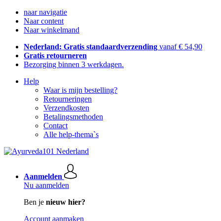
naar navigatie
Naar content
Naar winkelmand
Nederland: Gratis standaardverzending
vanaf € 54,90
Gratis retourneren
Bezorging binnen 3 werkdagen.
Help
Waar is mijn bestelling?
Retourneringen
Verzendkosten
Betalingsmethoden
Contact
Alle help-thema`s
Aanmelden
Nu aanmelden
Ben je
nieuw hier?
Account aanmaken