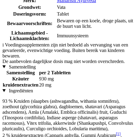
Merk:
Maharishi Ayurveda
Grondwet:
Vata
Doseringsvorm:
Tablet
Bewaren op een koele, droge plaats, uit
Bewaarvoorschriften:
de buurt van licht.
Lichaamsgebied -
Immuunsysteem
Lichaamsklachten:
i
Voedingssupplementen zijn niet bedoeld als vervanging van een
gevarieerde, evenwichtige voeding. Buiten bereik van kinderen
bewaren.
De aanbevolen dagelijkse dosis mag niet worden overschreden.
Samenstelling
Samenstelling
per 2 Tabletten
Kräuter
930 mg
kruidenextracten
20 mg
Ingrediënten
93 % Kruiden (slaapbes (ashwagandha, withania somnifera),
zoethout (glycorhiza glabra), dagbloemen, shatavari (Asparagus
adscendens), Amla (Amalaki, Emblica officinalis) fruit, Guduchi
(Tinospora cordifolia), Indiase asperge (shatavari, asparagus
racemosus), Vitex trifolia, akkerwinde (Shankapushpi, Convolvulus
pluricaulis), Curculigo orchioides, Lobularia maritima),
[1]
2 % kruidenextracten (Capparis aphylla, Gummi Arabicum
,