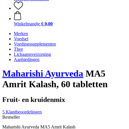
Winkelmandje
€ 0,00
Merken
Voedsel
Voedingssupplementen
Thee
Lichaamsverzorging
Aanbiedingen
Maharishi Ayurveda
MA5
Amrit Kalash, 60 tabletten
Fruit- en kruidenmix
5 Klantbeoordelingen
Bestseller
Maharishi Ayurveda MA5 Amrit Kalash