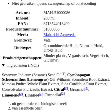
Niet gebruiken tijdens zwangerschap of borstvoeding
Art. nr.:
MAH-51000086
Inhoud:
200 ml
EAN:
8713544013499
Producentnummer:
51000086
Merk:
Maharishi Ayurveda
Grondwet:
Vata
Gecombineerde Huid, Normale Huid,
Huidtype:
Droge Huid
Minder plastic, Veganistisch, Vegetarisch,
Producteigenschappen:
Glutenvrij
Ingrediënten (INCI)
[1]
Sesamum Indicum (Sesame) Seed Oil
,
Cymbopogon
Schoenanthus (Lemongras) Oil
, Withania Somnifera Root Extract,
Mimosa Pudica Whole Plant Extract, Sida Cordifolia Root Extract,
[2]
[2]
Convolvulus Pluricaulis Extract,
Citral
,
Geraniol
,
[2]
[2]
[2]
Limonene
,
Linalool
, Citronellal
uit gecontroleerde biologische teelt
van essentiële oliën