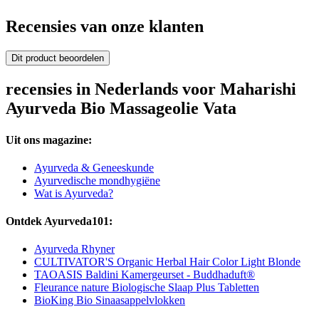
Recensies van onze klanten
Dit product beoordelen
recensies in Nederlands voor Maharishi
Ayurveda Bio Massageolie Vata
Uit ons magazine:
Ayurveda & Geneeskunde
Ayurvedische mondhygiëne
Wat is Ayurveda?
Ontdek Ayurveda101:
Ayurveda Rhyner
CULTIVATOR'S Organic Herbal Hair Color Light Blonde
TAOASIS Baldini Kamergeurset - Buddhaduft®
Fleurance nature Biologische Slaap Plus Tabletten
BioKing Bio Sinaasappelvlokken