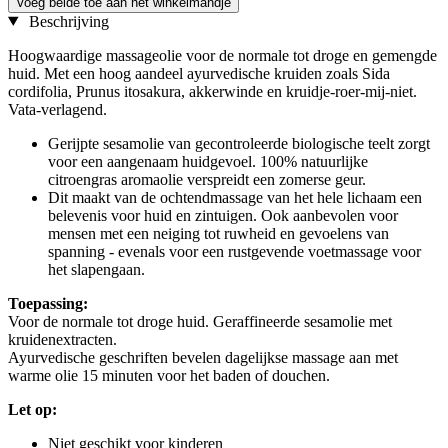
Voeg beide toe aan het winkelmandje
Beschrijving
Hoogwaardige massageolie voor de normale tot droge en gemengde
huid. Met een hoog aandeel ayurvedische kruiden zoals Sida
cordifolia, Prunus itosakura, akkerwinde en kruidje-roer-mij-niet.
Vata-verlagend.
Gerijpte sesamolie van gecontroleerde biologische teelt zorgt
voor een aangenaam huidgevoel. 100% natuurlijke
citroengras aromaolie verspreidt een zomerse geur.
Dit maakt van de ochtendmassage van het hele lichaam een
belevenis voor huid en zintuigen. Ook aanbevolen voor
mensen met een neiging tot ruwheid en gevoelens van
spanning - evenals voor een rustgevende voetmassage voor
het slapengaan.
Toepassing:
Voor de normale tot droge huid. Geraffineerde sesamolie met
kruidenextracten.
Ayurvedische geschriften bevelen dagelijkse massage aan met
warme olie 15 minuten voor het baden of douchen.
Let op:
Niet geschikt voor kinderen