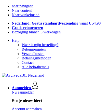
naar navigatie
Naar content
Naar winkelmand
Nederland: Gratis standaardverzending
vanaf € 54,90
Gratis retourneren
Bezorging binnen 3 werkdagen.
Help
Waar is mijn bestelling?
Retourneringen
Verzendkosten
Betalingsmethoden
Contact
Alle help-thema`s
Aanmelden
Nu aanmelden
Ben je
nieuw hier?
Account aanmaken