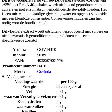
Dit is de vloeibare versie van stevioside met steviolglycosiden van
>95% met Reb A 40-gehalte, wordt uitsluitend geproduceerd met
zuivere en niet enzymatisch gemodificeerde steviolglycosiden. Het
is een mix van plantaardige glycerine, water en opgelost stevioside
met een kleurloze consistentie. Conserveringsmiddelen zijn hier
nodig voor de houdbaarheid.
Dit vloeibare extract wordt uitsluitend geproduceerd met zuivere en
niet enzymatisch gemodificeerde ingrediënten en is een
goedgekeurde zoetstof.
Art. nr.:
GOV-H410
Inhoud:
50 ml
EAN:
4038507001776
Producentnummer:
H410
Merk:
Govinda
Voedingswaarde
Voedingswaarde
per 100 g
Energie
92 / 22 kj / kcal
Vet
<0,1 g
waarvan Verzadigde Vetzuren
<0,1 g
Koolhydraten
5 g
waarvan Suiker
<0,1 g
Eiwitten
<0,1 g