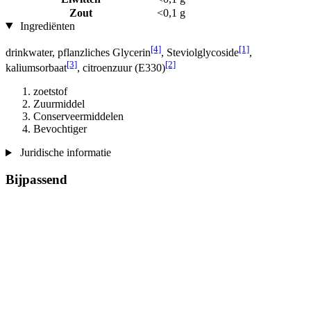
Zout
<0,1 g
Ingrediënten
[4]
[1]
drinkwater, pflanzliches Glycerin
, Steviolglycoside
,
[3]
[2]
kaliumsorbaat
, citroenzuur (E330)
zoetstof
Zuurmiddel
Conserveermiddelen
Bevochtiger
Juridische informatie
Bijpassend