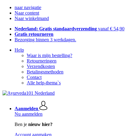
naar navigatie
Naar content
Naar winkelmand
Nederland: Gratis standaardverzending
vanaf € 54,90
Gratis retourneren
Bezorging binnen 3 werkdagen.
Help
Waar is mijn bestelling?
Retourneringen
Verzendkosten
Betalingsmethoden
Contact
Alle help-thema`s
Aanmelden
Nu aanmelden
Ben je
nieuw hier?
Account aanmaken