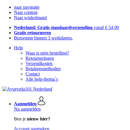
naar navigatie
Naar content
Naar winkelmand
Nederland: Gratis standaardverzending
vanaf € 54,90
Gratis retourneren
Bezorging binnen 3 werkdagen.
Help
Waar is mijn bestelling?
Retourneringen
Verzendkosten
Betalingsmethoden
Contact
Alle help-thema`s
Aanmelden
Nu aanmelden
Ben je
nieuw hier?
Account aanmaken