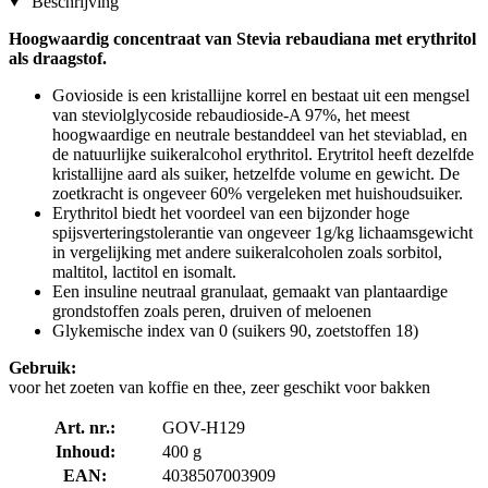
Beschrijving
Hoogwaardig concentraat van Stevia rebaudiana met erythritol
als draagstof.
Govioside is een kristallijne korrel en bestaat uit een mengsel
van steviolglycoside rebaudioside-A 97%, het meest
hoogwaardige en neutrale bestanddeel van het steviablad, en
de natuurlijke suikeralcohol erythritol. Erytritol heeft dezelfde
kristallijne aard als suiker, hetzelfde volume en gewicht. De
zoetkracht is ongeveer 60% vergeleken met huishoudsuiker.
Erythritol biedt het voordeel van een bijzonder hoge
spijsverteringstolerantie van ongeveer 1g/kg lichaamsgewicht
in vergelijking met andere suikeralcoholen zoals sorbitol,
maltitol, lactitol en isomalt.
Een insuline neutraal granulaat, gemaakt van plantaardige
grondstoffen zoals peren, druiven of meloenen
Glykemische index van 0 (suikers 90, zoetstoffen 18)
Gebruik:
voor het zoeten van koffie en thee, zeer geschikt voor bakken
Art. nr.:
GOV-H129
Inhoud:
400 g
EAN:
4038507003909