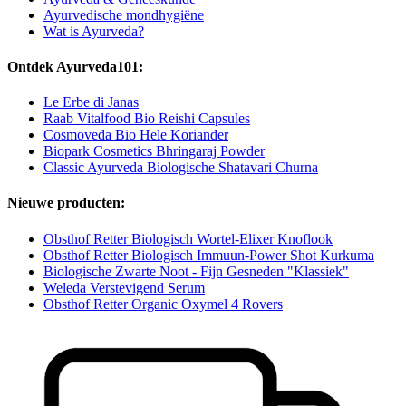
Ayurvedische mondhygiëne
Wat is Ayurveda?
Ontdek Ayurveda101:
Le Erbe di Janas
Raab Vitalfood Bio Reishi Capsules
Cosmoveda Bio Hele Koriander
Biopark Cosmetics Bhringaraj Powder
Classic Ayurveda Biologische Shatavari Churna
Nieuwe producten:
Obsthof Retter Biologisch Wortel-Elixer Knoflook
Obsthof Retter Biologisch Immuun-Power Shot Kurkuma
Biologische Zwarte Noot - Fijn Gesneden "Klassiek"
Weleda Verstevigend Serum
Obsthof Retter Organic Oxymel 4 Rovers