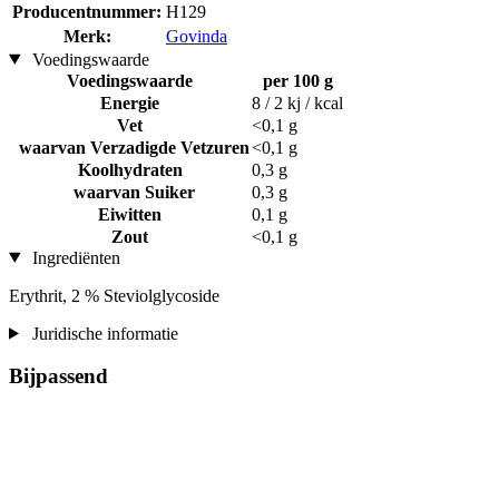
Producentnummer:
H129
Merk:
Govinda
Voedingswaarde
Voedingswaarde
per 100 g
Energie
8 / 2 kj / kcal
Vet
<0,1 g
waarvan Verzadigde Vetzuren
<0,1 g
Koolhydraten
0,3 g
waarvan Suiker
0,3 g
Eiwitten
0,1 g
Zout
<0,1 g
Ingrediënten
Erythrit, 2 % Steviolglycoside
Juridische informatie
Bijpassend