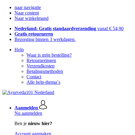
naar navigatie
Naar content
Naar winkelmand
Nederland: Gratis standaardverzending
vanaf € 54,90
Gratis retourneren
Bezorging binnen 3 werkdagen.
Help
Waar is mijn bestelling?
Retourneringen
Verzendkosten
Betalingsmethoden
Contact
Alle help-thema`s
Aanmelden
Nu aanmelden
Ben je
nieuw hier?
Account aanmaken