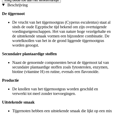
Voeg beide toe aan het winkelmandje
Beschrijving
De tijgernoot
De vrucht van het tijgernootgras (Cyperus esculentus) staat al
sinds de oude Egyptische tijd bekend om zijn overtuigende
voedingseigenschappen. Het van nature hoge vezelgehalte en
de uitstekende smaak vormen een bijzondere combinatie. De
wortelknollen van het in de grond liggende tijgernootgras
worden geoogst.
Secundaire plantaardige stoffen
Naast de genoemde componenten bevat de tijgernoot tal van
secundaire plantaardige stoffen zoals fytosterolen, enzymen,
biotine (vitamine H) en rutine, evenals een flavonoïde.
Productie
De knollen van het tijgernootgras worden geschild en
verwerkt tot meel zonder toevoegingen.
Uitstekende smaak
Tijgernoten hebben een uitstekende smaak die lijkt op een mix