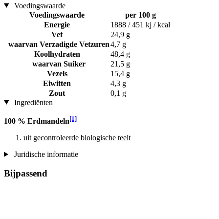
Voedingswaarde
Voedingswaarde
per 100 g
Energie
1888 / 451 kj / kcal
Vet
24,9 g
waarvan Verzadigde Vetzuren
4,7 g
Koolhydraten
48,4 g
waarvan Suiker
21,5 g
Vezels
15,4 g
Eiwitten
4,3 g
Zout
0,1 g
Ingrediënten
[1]
100 % Erdmandeln
uit gecontroleerde biologische teelt
Juridische informatie
Bijpassend