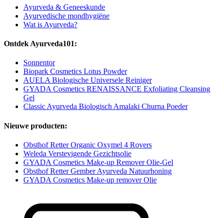
Ayurveda & Geneeskunde
Ayurvedische mondhygiëne
Wat is Ayurveda?
Ontdek Ayurveda101:
Sonnentor
Biopark Cosmetics Lotus Powder
AUELA Biologische Universele Reiniger
GYADA Cosmetics RENAISSANCE Exfoliating Cleansing
Gel
Classic Ayurveda Biologisch Amalaki Churna Poeder
Nieuwe producten:
Obsthof Retter Organic Oxymel 4 Rovers
Weleda Verstevigende Gezichtsolie
GYADA Cosmetics Make-up Remover Olie-Gel
Obsthof Retter Gember Ayurveda Natuurhoning
GYADA Cosmetics Make-up remover Olie