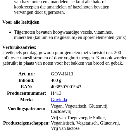
van hazelnoten en amandelen. Je kunt alle bak- of
kookrecepten die amandelen of hazelnoten bevatten
vervangen door tijgernoten.
Voor alle leeftijden
Tijgernoten bevatten hoogwaardige vezels, vitamines,
mineralen (kalium en magnesium) en sporenelementen (zink).
Verbruiksadvies:
2 eetlepels per dag, gewoon puur genieten met vloeistof (ca. 200
ml), over muesli strooien of door yoghurt mengen. Kan ook worden
gebruikt in plaats van noten voor het bakken van brood en gebak.
Art. nr.:
GOV-H413
Inhoud:
400 g
EAN:
4038507001943
Producentnummer:
H413
Merk:
Govinda
Vegan, Vegetarisch, Glutenvrij,
Voedingspatronen:
Lactosevrij
Vrij van Toegevoegde Suiker,
Producteigenschappen:
Veganistisch, Vegetarisch, Glutenvrij,
Vrij van lactose