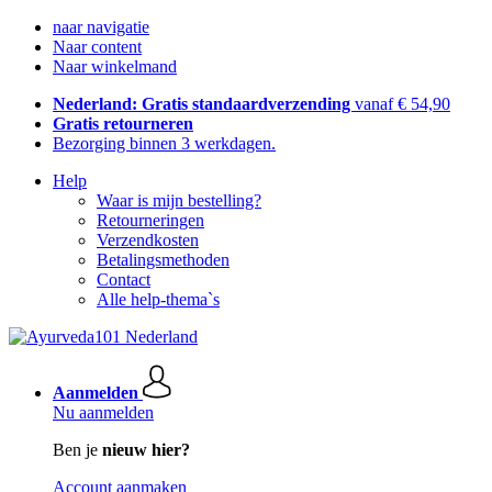
naar navigatie
Naar content
Naar winkelmand
Nederland: Gratis standaardverzending
vanaf € 54,90
Gratis retourneren
Bezorging binnen 3 werkdagen.
Help
Waar is mijn bestelling?
Retourneringen
Verzendkosten
Betalingsmethoden
Contact
Alle help-thema`s
Aanmelden
Nu aanmelden
Ben je
nieuw hier?
Account aanmaken