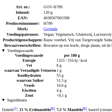
Art. nr.:
GOV-H789
Inhoud:
120 g
EAN:
4038507003398
Producentnummer:
H789
Merk:
Govinda
Voedingspatronen:
Vegan, Vegetarisch, Glutenvrij, Lactosevrij
Producteigenschappen:
Rauw voedsel, Vrij van Toegevoegde Suiker,
Bewaarvoorschriften:
Bewaren op een koele, droge plaats, uit de b
Voedingswaarde
Voedingswaarde
per 100 g
Energie
1323 / 316 kj / kcal
Vet
8 g
waarvan Verzadigde Vetzuren
1 g
Koolhydraten
55 g
waarvan Suiker
51,5 g
Vezels
10,6 g
Eiwitten
4 g
Zout
<0,1 g
Ingrediënten
[1]
[1]
[1]
Datteln
,
15 % Erdmandeln
,
7,5 % Mandeln
, kaneel (cinn