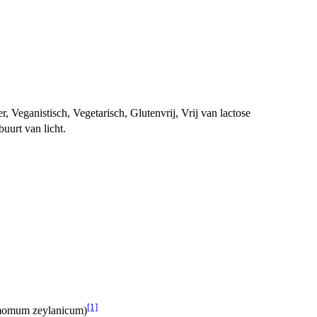
 Veganistisch, Vegetarisch, Glutenvrij, Vrij van lactose
uurt van licht.
[1]
amomum zeylanicum)