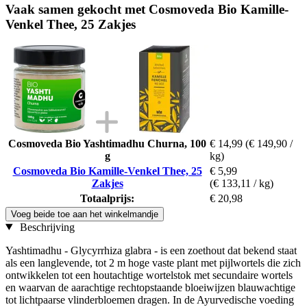
Vaak samen gekocht met Cosmoveda Bio Kamille-
Venkel Thee, 25 Zakjes
Cosmoveda Bio Yashtimadhu Churna, 100
€ 14,99
(€ 149,90 /
g
kg)
Cosmoveda Bio Kamille-Venkel Thee, 25
€ 5,99
Zakjes
(€ 133,11 / kg)
Totaalprijs:
€ 20,98
Voeg beide toe aan het winkelmandje
Beschrijving
Yashtimadhu - Glycyrrhiza glabra - is een zoethout dat bekend staat
als een langlevende, tot 2 m hoge vaste plant met pijlwortels die zich
ontwikkelen tot een houtachtige wortelstok met secundaire wortels
en waarvan de aarachtige rechtopstaande bloeiwijzen blauwachtige
tot lichtpaarse vlinderbloemen dragen. In de Ayurvedische voeding