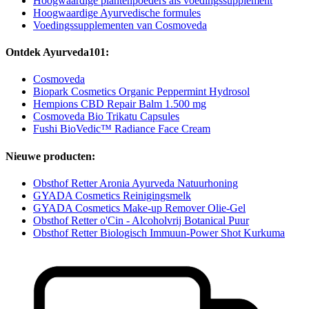
Hoogwaardige plantenpoeders als voedingssupplement
Hoogwaardige Ayurvedische formules
Voedingssupplementen van Cosmoveda
Ontdek Ayurveda101:
Cosmoveda
Biopark Cosmetics Organic Peppermint Hydrosol
Hempions CBD Repair Balm 1.500 mg
Cosmoveda Bio Trikatu Capsules
Fushi BioVedic™ Radiance Face Cream
Nieuwe producten:
Obsthof Retter Aronia Ayurveda Natuurhoning
GYADA Cosmetics Reinigingsmelk
GYADA Cosmetics Make-up Remover Olie-Gel
Obsthof Retter o'Cin - Alcoholvrij Botanical Puur
Obsthof Retter Biologisch Immuun-Power Shot Kurkuma