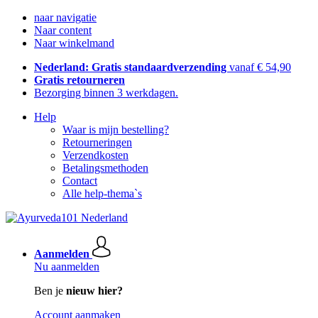
naar navigatie
Naar content
Naar winkelmand
Nederland: Gratis standaardverzending
vanaf € 54,90
Gratis retourneren
Bezorging binnen 3 werkdagen.
Help
Waar is mijn bestelling?
Retourneringen
Verzendkosten
Betalingsmethoden
Contact
Alle help-thema`s
Aanmelden
Nu aanmelden
Ben je
nieuw hier?
Account aanmaken