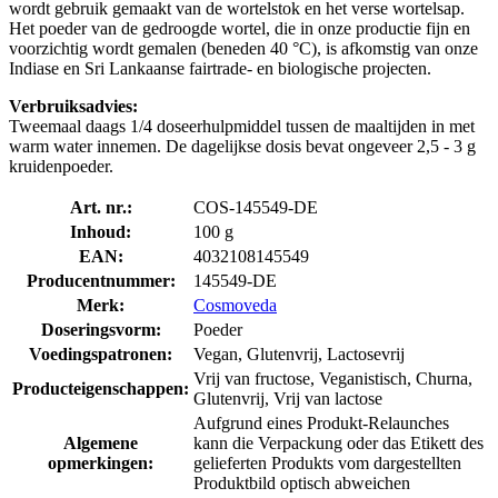
wordt gebruik gemaakt van de wortelstok en het verse wortelsap.
Het poeder van de gedroogde wortel, die in onze productie fijn en
voorzichtig wordt gemalen (beneden 40 °C), is afkomstig van onze
Indiase en Sri Lankaanse fairtrade- en biologische projecten.
Verbruiksadvies:
Tweemaal daags 1/4 doseerhulpmiddel tussen de maaltijden in met
warm water innemen. De dagelijkse dosis bevat ongeveer 2,5 - 3 g
kruidenpoeder.
Art. nr.:
COS-145549-DE
Inhoud:
100 g
EAN:
4032108145549
Producentnummer:
145549-DE
Merk:
Cosmoveda
Doseringsvorm:
Poeder
Voedingspatronen:
Vegan, Glutenvrij, Lactosevrij
Vrij van fructose, Veganistisch, Churna,
Producteigenschappen:
Glutenvrij, Vrij van lactose
Aufgrund eines Produkt-Relaunches
Algemene
kann die Verpackung oder das Etikett des
opmerkingen:
gelieferten Produkts vom dargestellten
Produktbild optisch abweichen