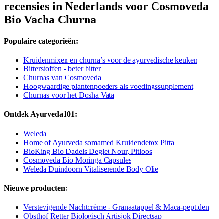
recensies in Nederlands voor Cosmoveda
Bio Vacha Churna
Populaire categorieën:
Kruidenmixen en churna’s voor de ayurvedische keuken
Bitterstoffen - beter bitter
Churnas van Cosmoveda
Hoogwaardige plantenpoeders als voedingssupplement
Churnas voor het Dosha Vata
Ontdek Ayurveda101:
Weleda
Home of Ayurveda somamed Kruidendetox Pitta
BioKing Bio Dadels Deglet Nour, Pitloos
Cosmoveda Bio Moringa Capsules
Weleda Duindoorn Vitaliserende Body Olie
Nieuwe producten:
Verstevigende Nachtcrème - Granaatappel & Maca-peptiden
Obsthof Retter Biologisch Artisjok Directsap