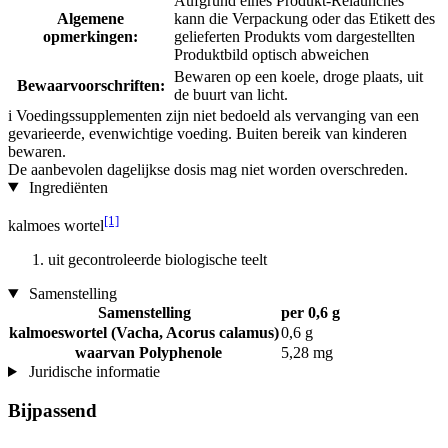
Aufgrund eines Produkt-Relaunches
Algemene
kann die Verpackung oder das Etikett des
opmerkingen:
gelieferten Produkts vom dargestellten
Produktbild optisch abweichen
Bewaren op een koele, droge plaats, uit
Bewaarvoorschriften:
de buurt van licht.
i
Voedingssupplementen zijn niet bedoeld als vervanging van een
gevarieerde, evenwichtige voeding. Buiten bereik van kinderen
bewaren.
De aanbevolen dagelijkse dosis mag niet worden overschreden.
Ingrediënten
[1]
kalmoes wortel
uit gecontroleerde biologische teelt
Samenstelling
Samenstelling
per 0,6 g
kalmoeswortel (Vacha, Acorus calamus)
0,6 g
waarvan Polyphenole
5,28 mg
Juridische informatie
Bijpassend