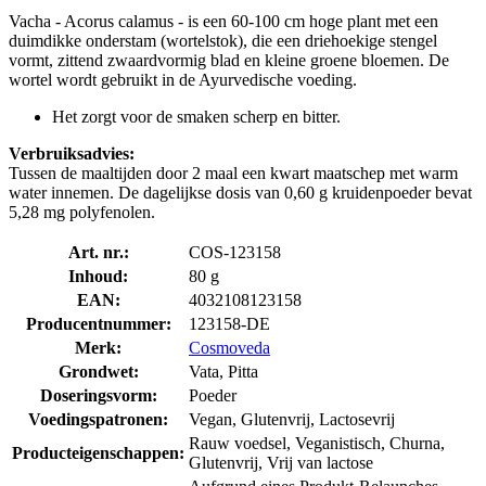
Vacha - Acorus calamus - is een 60-100 cm hoge plant met een
duimdikke onderstam (wortelstok), die een driehoekige stengel
vormt, zittend zwaardvormig blad en kleine groene bloemen. De
wortel wordt gebruikt in de Ayurvedische voeding.
Het zorgt voor de smaken scherp en bitter.
Verbruiksadvies:
Tussen de maaltijden door 2 maal een kwart maatschep met warm
water innemen. De dagelijkse dosis van 0,60 g kruidenpoeder bevat
5,28 mg polyfenolen.
Art. nr.:
COS-123158
Inhoud:
80 g
EAN:
4032108123158
Producentnummer:
123158-DE
Merk:
Cosmoveda
Grondwet:
Vata, Pitta
Doseringsvorm:
Poeder
Voedingspatronen:
Vegan, Glutenvrij, Lactosevrij
Rauw voedsel, Veganistisch, Churna,
Producteigenschappen:
Glutenvrij, Vrij van lactose