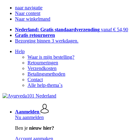
naar navigatie
Naar content
Naar winkelmand
Nederland: Gratis standaardverzending
vanaf € 54,90
Gratis retourneren
Bezorging binnen 3 werkdagen.
Help
Waar is mijn bestelling?
Retourneringen
Verzendkosten
Betalingsmethoden
Contact
Alle help-thema`s
Aanmelden
Nu aanmelden
Ben je
nieuw hier?
Account aanmaken