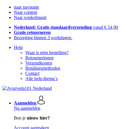
naar navigatie
Naar content
Naar winkelmand
Nederland: Gratis standaardverzending
vanaf € 54,90
Gratis retourneren
Bezorging binnen 3 werkdagen.
Help
Waar is mijn bestelling?
Retourneringen
Verzendkosten
Betalingsmethoden
Contact
Alle help-thema`s
Aanmelden
Nu aanmelden
Ben je
nieuw hier?
Account aanmaken