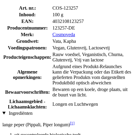
Art. nr.:
COS-123257
Inhoud:
100 g
EAN:
4032108123257
Producentnummer:
123257-DE
Merk:
Cosmoveda
Grondwet:
Vata, Kapha
Voedingspatronen:
Vegan, Glutenvrij, Lactosevrij
Rauw voedsel, Veganistisch, Churna,
Producteigenschappen:
Glutenvrij, Vrij van lactose
Aufgrund eines Produkt-Relaunches
Algemene
kann die Verpackung oder das Etikett des
opmerkingen:
gelieferten Produkts vom dargestellten
Produktbild optisch abweichen
Bewaren op een koele, droge plaats, uit
Bewaarvoorschriften:
de buurt van licht.
Lichaamsgebied -
Longen en Luchtwegen
Lichaamsklachten:
Ingrediënten
[1]
lange peper (Pippali, Piper longum)
uit gecontroleerde biologische teelt