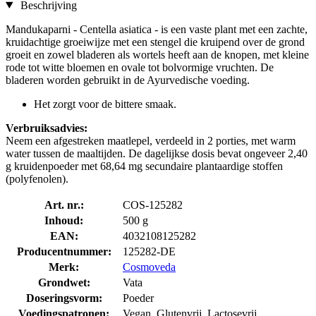
Beschrijving
Mandukaparni - Centella asiatica - is een vaste plant met een zachte,
kruidachtige groeiwijze met een stengel die kruipend over de grond
groeit en zowel bladeren als wortels heeft aan de knopen, met kleine
rode tot witte bloemen en ovale tot bolvormige vruchten. De
bladeren worden gebruikt in de Ayurvedische voeding.
Het zorgt voor de bittere smaak.
Verbruiksadvies:
Neem een afgestreken maatlepel, verdeeld in 2 porties, met warm
water tussen de maaltijden. De dagelijkse dosis bevat ongeveer 2,40
g kruidenpoeder met 68,64 mg secundaire plantaardige stoffen
(polyfenolen).
Art. nr.:
COS-125282
Inhoud:
500 g
EAN:
4032108125282
Producentnummer:
125282-DE
Merk:
Cosmoveda
Grondwet:
Vata
Doseringsvorm:
Poeder
Voedingspatronen:
Vegan, Glutenvrij, Lactosevrij