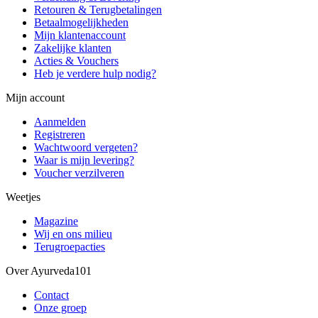
Retouren & Terugbetalingen
Betaalmogelijkheden
Mijn klantenaccount
Zakelijke klanten
Acties & Vouchers
Heb je verdere hulp nodig?
Mijn account
Aanmelden
Registreren
Wachtwoord vergeten?
Waar is mijn levering?
Voucher verzilveren
Weetjes
Magazine
Wij en ons milieu
Terugroepacties
Over Ayurveda101
Contact
Onze groep