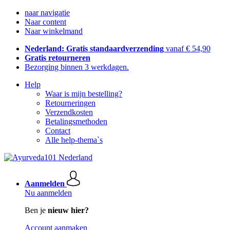
naar navigatie
Naar content
Naar winkelmand
Nederland: Gratis standaardverzending
vanaf € 54,90
Gratis retourneren
Bezorging binnen 3 werkdagen.
Help
Waar is mijn bestelling?
Retourneringen
Verzendkosten
Betalingsmethoden
Contact
Alle help-thema`s
Aanmelden
Nu aanmelden
Ben je
nieuw hier?
Account aanmaken