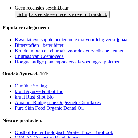
Geen recensies beschikbaar
Schrijf als eerste een recensie over dit product.
Populaire categorieën:
Kwalitatieve supplementen nu extra voordelig verkrijgbaar
Bitterstoffen - beter bitter
Kruidenmixen en churna’s voor de ayurvedische keuken
Churnas van Cosmoveda
Hoogwaardige plantenpoeders als voedingssupplement
Ontdek Ayurveda101:
Ölmühle Solling
kruut Ayurveda Shot Bio
kruut Rust Shot Bio
Alnatura Biologische Ongezoete Cornflakes
Pure Skin Food Organic Dental Oil
Nieuwe producten:
Obsthof Retter Biologisch Wortel-Elixer Knoflook
GYADA Cosmetics Reinigingsgel