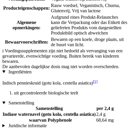
Rauw voedsel, Veganistisch, Churna,
Producteigenschappen:
Glutenvrij, Vrij van lactose
Aufgrund eines Produkt-Relaunches
Algemene
kann die Verpackung oder das Etikett des
opmerkingen:
gelieferten Produkts vom dargestellten
Produktbild optisch abweichen
Bewaren op een koele, droge plaats, uit
Bewaarvoorschriften:
de buurt van licht.
i
Voedingssupplementen zijn niet bedoeld als vervanging van een
gevarieerde, evenwichtige voeding. Buiten bereik van kinderen
bewaren.
De aanbevolen dagelijkse dosis mag niet worden overschreden.
Ingrediënten
[1]
Indisch pennieskruid (gotu kola, centella asiatica)
uit gecontroleerde biologische teelt
Samenstelling
Samenstelling
per 2,4 g
Indiase waternavel (gotu kola, centella asiatica)
2,4 g
waarvan Polyphenole
68,64 mg
Juridische informatie