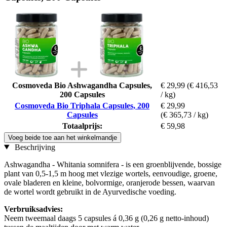
Cosmoveda Bio Ashwagandha Capsules,
€ 29,99
(€ 416,53
200 Capsules
/ kg)
Cosmoveda Bio Triphala Capsules, 200
€ 29,99
Capsules
(€ 365,73 / kg)
Totaalprijs:
€ 59,98
Voeg beide toe aan het winkelmandje
Beschrijving
Ashwagandha - Whitania somnifera - is een groenblijvende, bossige
plant van 0,5-1,5 m hoog met vlezige wortels, eenvoudige, groene,
ovale bladeren en kleine, bolvormige, oranjerode bessen, waarvan
de wortel wordt gebruikt in de Ayurvedische voeding.
Verbruiksadvies:
Neem tweemaal daags 5 capsules á 0,36 g (0,26 g netto-inhoud)