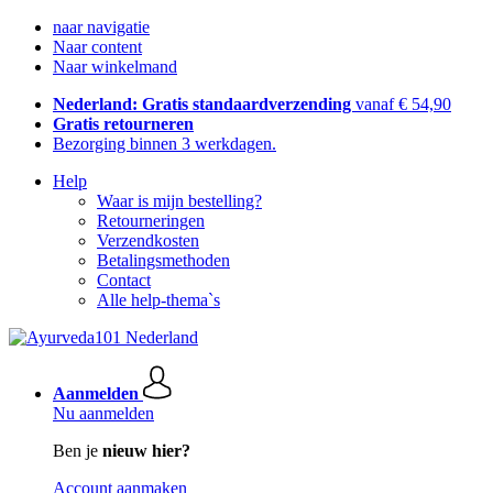
naar navigatie
Naar content
Naar winkelmand
Nederland: Gratis standaardverzending
vanaf € 54,90
Gratis retourneren
Bezorging binnen 3 werkdagen.
Help
Waar is mijn bestelling?
Retourneringen
Verzendkosten
Betalingsmethoden
Contact
Alle help-thema`s
Aanmelden
Nu aanmelden
Ben je
nieuw hier?
Account aanmaken