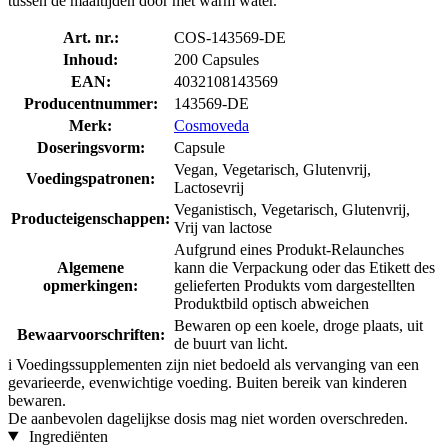
tussen de maaltijden door met warm water.
Art. nr.:
COS-143569-DE
Inhoud:
200 Capsules
EAN:
4032108143569
Producentnummer:
143569-DE
Merk:
Cosmoveda
Doseringsvorm:
Capsule
Vegan, Vegetarisch, Glutenvrij,
Voedingspatronen:
Lactosevrij
Veganistisch, Vegetarisch, Glutenvrij,
Producteigenschappen:
Vrij van lactose
Aufgrund eines Produkt-Relaunches
Algemene
kann die Verpackung oder das Etikett des
opmerkingen:
gelieferten Produkts vom dargestellten
Produktbild optisch abweichen
Bewaren op een koele, droge plaats, uit
Bewaarvoorschriften:
de buurt van licht.
i
Voedingssupplementen zijn niet bedoeld als vervanging van een
gevarieerde, evenwichtige voeding. Buiten bereik van kinderen
bewaren.
De aanbevolen dagelijkse dosis mag niet worden overschreden.
Ingrediënten