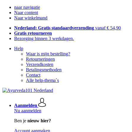
naar navigatie
Naar content
Naar winkelmand
Nederland: Gratis standaardverzending
vanaf € 54,90
Gratis retourneren
Bezorging binnen 3 werkdagen.
Help
Waar is mijn bestelling?
Retourneringen
Verzendkosten
Betalingsmethoden
Contact
Alle help-thema`s
Aanmelden
Nu aanmelden
Ben je
nieuw hier?
Account aanmaken