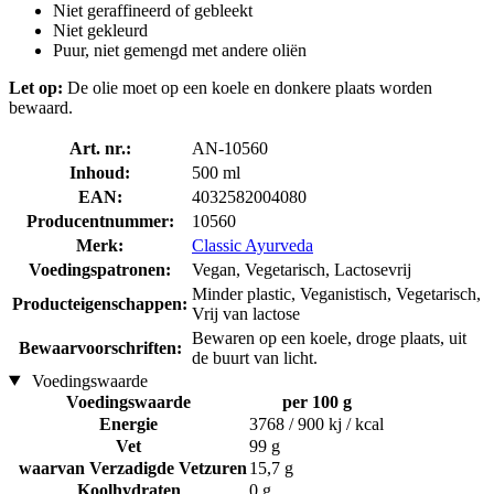
Niet geraffineerd of gebleekt
Niet gekleurd
Puur, niet gemengd met andere oliën
Let op:
De olie moet op een koele en donkere plaats worden
bewaard.
Art. nr.:
AN-10560
Inhoud:
500 ml
EAN:
4032582004080
Producentnummer:
10560
Merk:
Classic Ayurveda
Voedingspatronen:
Vegan, Vegetarisch, Lactosevrij
Minder plastic, Veganistisch, Vegetarisch,
Producteigenschappen:
Vrij van lactose
Bewaren op een koele, droge plaats, uit
Bewaarvoorschriften:
de buurt van licht.
Voedingswaarde
Voedingswaarde
per 100 g
Energie
3768 / 900 kj / kcal
Vet
99 g
waarvan Verzadigde Vetzuren
15,7 g
Koolhydraten
0 g