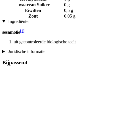
waarvan Suiker
0 g
Eiwitten
0,5 g
Zout
0,05 g
Ingrediënten
[1]
sesamolie
uit gecontroleerde biologische teelt
Juridische informatie
Bijpassend