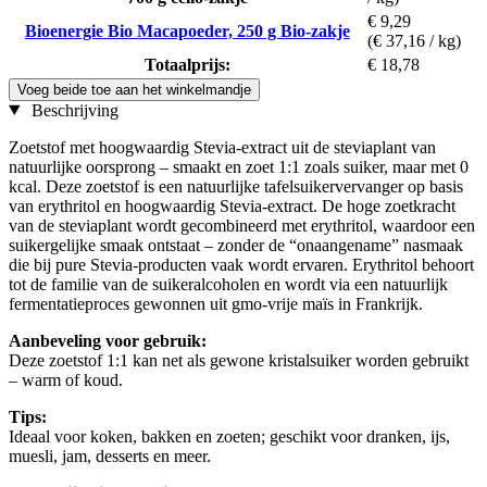
€ 9,29
Bioenergie Bio Macapoeder, 250 g Bio-zakje
(€ 37,16 / kg)
Totaalprijs:
€ 18,78
Voeg beide toe aan het winkelmandje
Beschrijving
Zoetstof met hoogwaardig Stevia-extract uit de steviaplant van
natuurlijke oorsprong – smaakt en zoet 1:1 zoals suiker, maar met 0
kcal. Deze zoetstof is een natuurlijke tafelsuikervervanger op basis
van erythritol en hoogwaardig Stevia-extract. De hoge zoetkracht
van de steviaplant wordt gecombineerd met erythritol, waardoor een
suikergelijke smaak ontstaat – zonder de “onaangename” nasmaak
die bij pure Stevia-producten vaak wordt ervaren. Erythritol behoort
tot de familie van de suikeralcoholen en wordt via een natuurlijk
fermentatieproces gewonnen uit gmo-vrije maïs in Frankrijk.
Aanbeveling voor gebruik:
Deze zoetstof 1:1 kan net als gewone kristalsuiker worden gebruikt
– warm of koud.
Tips:
Ideaal voor koken, bakken en zoeten; geschikt voor dranken, ijs,
muesli, jam, desserts en meer.