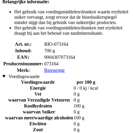
Belangrijke informatie:
Het gebruik van voedingsmiddelen/dranken waarin erythritol
suiker vervangt, zorgt ervoor dat de bloedsuikerspiegel
minder stijgt dan bij gebruik van suikerrijke producten.
Het gebruik van voedingsmiddelen/dranken met erythritol
draagt bij aan het behoud van tandmineralisatie.
Art. nr.:
BIO-073164
Inhoud:
700 g
EAN:
9004307073164
Producentnummer:
073164
Merk:
Bioenergie
Voedingswaarde
Voedingswaarde
per 100 g
Energie
0 / 0 kj / kcal
Vet
0 g
waarvan Verzadigde Vetzuren
0 g
Koolhydraten
100 g
waarvan Suiker
0 g
waarvan meerwaardige alcoholen
100 g
Eiwitten
0 g
Zout
0 g