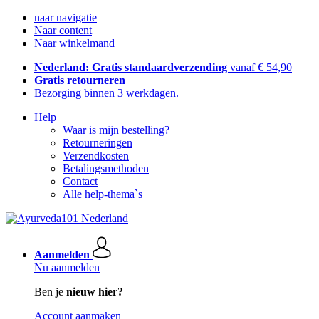
naar navigatie
Naar content
Naar winkelmand
Nederland: Gratis standaardverzending
vanaf € 54,90
Gratis retourneren
Bezorging binnen 3 werkdagen.
Help
Waar is mijn bestelling?
Retourneringen
Verzendkosten
Betalingsmethoden
Contact
Alle help-thema`s
Aanmelden
Nu aanmelden
Ben je
nieuw hier?
Account aanmaken