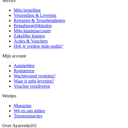
Service
Mijn bestelling
Verzending & Levering
Retouren & Terugbetalingen
Betaalmogelijkheden
Mijn klantenaccount
Zakelijke klanten
Acties & Vouchers
Heb je verdere hulp nodig?
Mijn account
Aanmelden
Registreren
Wachtwoord vergeten?
Waar is mijn levering?
Voucher verzilveren
Weetjes
Magazine
Wij en ons milieu
Terugroepacties
Over Ayurveda101