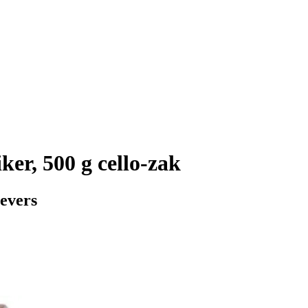
er, 500 g cello-zak
oevers