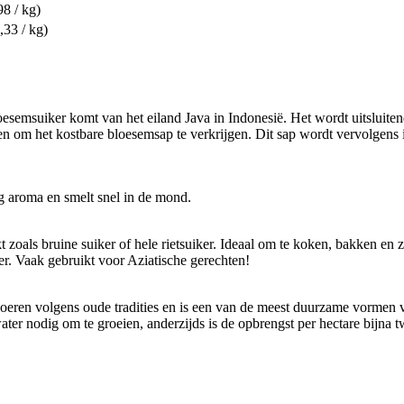
98 / kg)
,33 / kg)
esemsuiker komt van het eiland Java in Indonesië. Het wordt uitsluite
m het kostbare bloesemsap te verkrijgen. Dit sap wordt vervolgens inge
g aroma en smelt snel in de mond.
oals bruine suiker of hele rietsuiker. Ideaal om te koken, bakken en z
r. Vaak gebruikt voor Aziatische gerechten!
oeren volgens oude tradities en is een van de meest duurzame vormen 
er nodig om te groeien, anderzijds is de opbrengst per hectare bijna tw