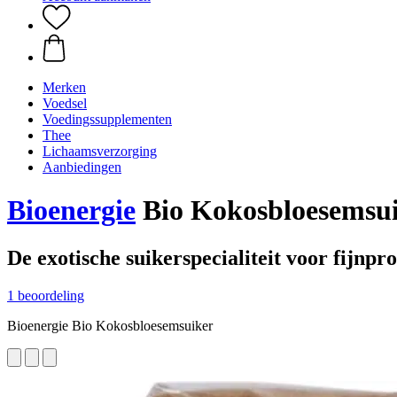
Merken
Voedsel
Voedingssupplementen
Thee
Lichaamsverzorging
Aanbiedingen
Bioenergie
Bio Kokosbloesemsuik
De exotische suikerspecialiteit voor fijnpr
1 beoordeling
Bioenergie Bio Kokosbloesemsuiker