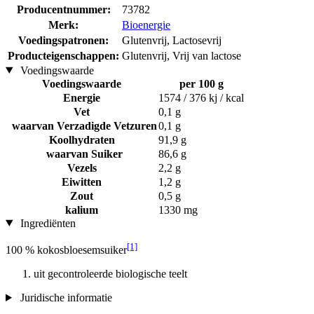
Producentnummer:
73782
Merk:
Bioenergie
Voedingspatronen:
Glutenvrij, Lactosevrij
Producteigenschappen:
Glutenvrij, Vrij van lactose
Voedingswaarde
Voedingswaarde
per 100 g
Energie
1574 / 376 kj / kcal
Vet
0,1 g
waarvan Verzadigde Vetzuren
0,1 g
Koolhydraten
91,9 g
waarvan Suiker
86,6 g
Vezels
2,2 g
Eiwitten
1,2 g
Zout
0,5 g
kalium
1330 mg
Ingrediënten
[1]
100 % kokosbloesemsuiker
uit gecontroleerde biologische teelt
Juridische informatie