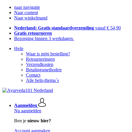
naar navigatie
Naar content
Naar winkelmand
Nederland: Gratis standaardverzending
vanaf € 54,90
Gratis retourneren
Bezorging binnen 3 werkdagen.
Help
Waar is mijn bestelling?
Retourneringen
Verzendkosten
Betalingsmethoden
Contact
Alle help-thema`s
Aanmelden
Nu aanmelden
Ben je
nieuw hier?
Account aanmaken