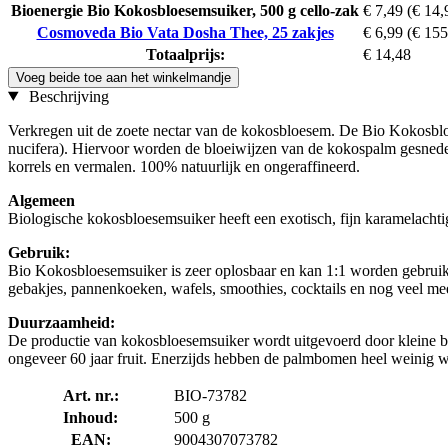
Bioenergie Bio Kokosbloesemsuiker, 500 g cello-zak
€ 7,49
(€ 14,
Cosmoveda Bio Vata Dosha Thee, 25 zakjes
€ 6,99
(€ 155
Totaalprijs:
€ 14,48
Voeg beide toe aan het winkelmandje
Beschrijving
Verkregen uit de zoete nectar van de kokosbloesem. De Bio Kokosblo
nucifera). Hiervoor worden de bloeiwijzen van de kokospalm gesneden o
korrels en vermalen. 100% natuurlijk en ongeraffineerd.
Algemeen
Biologische kokosbloesemsuiker heeft een exotisch, fijn karamelachti
Gebruik:
Bio Kokosbloesemsuiker is zeer oplosbaar en kan 1:1 worden gebruikt z
gebakjes, pannenkoeken, wafels, smoothies, cocktails en nog veel mee
Duurzaamheid:
De productie van kokosbloesemsuiker wordt uitgevoerd door kleine b
ongeveer 60 jaar fruit. Enerzijds hebben de palmbomen heel weinig wat
Art. nr.:
BIO-73782
Inhoud:
500 g
EAN:
9004307073782