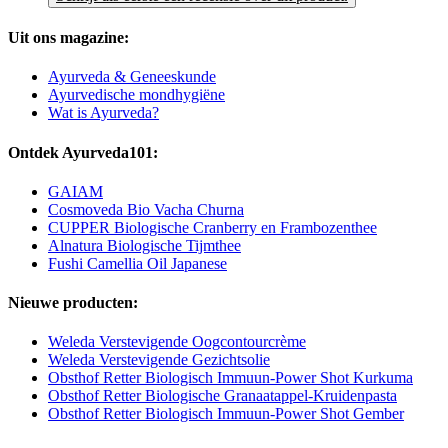
Uit ons magazine:
Ayurveda & Geneeskunde
Ayurvedische mondhygiëne
Wat is Ayurveda?
Ontdek Ayurveda101:
GAIAM
Cosmoveda Bio Vacha Churna
CUPPER Biologische Cranberry en Frambozenthee
Alnatura Biologische Tijmthee
Fushi Camellia Oil Japanese
Nieuwe producten:
Weleda Verstevigende Oogcontourcrème
Weleda Verstevigende Gezichtsolie
Obsthof Retter Biologisch Immuun-Power Shot Kurkuma
Obsthof Retter Biologische Granaatappel-Kruidenpasta
Obsthof Retter Biologisch Immuun-Power Shot Gember