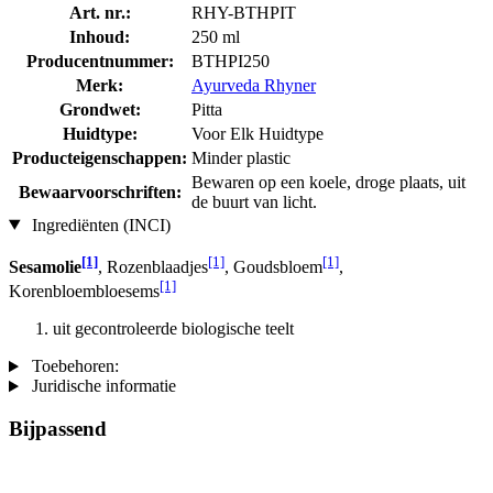
Art. nr.:
RHY-BTHPIT
Inhoud:
250 ml
Producentnummer:
BTHPI250
Merk:
Ayurveda Rhyner
Grondwet:
Pitta
Huidtype:
Voor Elk Huidtype
Producteigenschappen:
Minder plastic
Bewaren op een koele, droge plaats, uit
Bewaarvoorschriften:
de buurt van licht.
Ingrediënten (INCI)
[1]
[1]
[1]
Sesamolie
, Rozenblaadjes
, Goudsbloem
,
[1]
Korenbloembloesems
uit gecontroleerde biologische teelt
Toebehoren:
Juridische informatie
Bijpassend