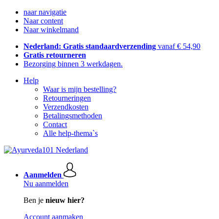
naar navigatie
Naar content
Naar winkelmand
Nederland: Gratis standaardverzending
vanaf € 54,90
Gratis retourneren
Bezorging binnen 3 werkdagen.
Help
Waar is mijn bestelling?
Retourneringen
Verzendkosten
Betalingsmethoden
Contact
Alle help-thema`s
Aanmelden
Nu aanmelden
Ben je
nieuw hier?
Account aanmaken